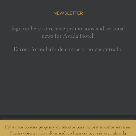
NEWSLETTER
Sign up here to receive promotions and seasonal
news for Avada Hotel!
Error:
Formulario de contacto no encontrado.
Utilizamos cookies propias y de terceros para mejorar nuestros servicios.
Diseño:
ArtisMedia
|
Aviso legal
|
Política de cookies
|
Política de protección
Puedes obtener más información, o bien conocer cómo cambiar la
de datos