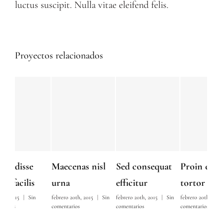
luctus suscipit. Nulla vitae eleifend felis.
Proyectos relacionados
Maecenas nisl
Sed consequat
Proin eget mi
Neq
urna
efficitur
tortor
qu
febrero 20th, 2015
|
Sin
febrero 20th, 2015
|
Sin
febrero 20th, 2015
|
Sin
mayo 
comentarios
comentarios
comentarios
comen