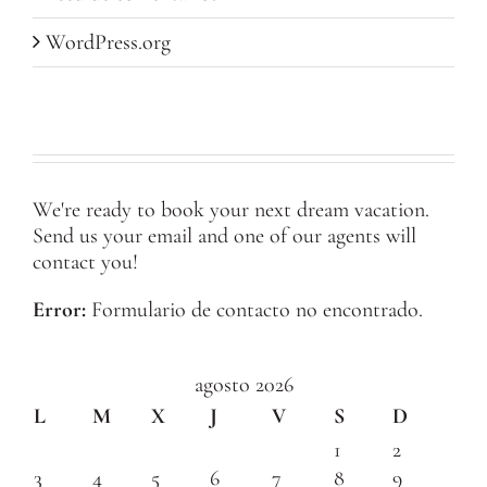
WordPress.org
We're ready to book your next dream vacation.
Send us your email and one of our agents will
contact you!
Error:
Formulario de contacto no encontrado.
agosto 2026
L
M
X
J
V
S
D
1
2
3
4
5
6
7
8
9