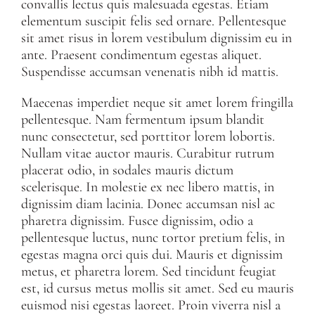
convallis lectus quis malesuada egestas. Etiam
elementum suscipit felis sed ornare. Pellentesque
sit amet risus in lorem vestibulum dignissim eu in
ante. Praesent condimentum egestas aliquet.
Suspendisse accumsan venenatis nibh id mattis.
Maecenas imperdiet neque sit amet lorem fringilla
pellentesque. Nam fermentum ipsum blandit
nunc consectetur, sed porttitor lorem lobortis.
Nullam vitae auctor mauris. Curabitur rutrum
placerat odio, in sodales mauris dictum
scelerisque. In molestie ex nec libero mattis, in
dignissim diam lacinia. Donec accumsan nisl ac
pharetra dignissim. Fusce dignissim, odio a
pellentesque luctus, nunc tortor pretium felis, in
egestas magna orci quis dui. Mauris et dignissim
metus, et pharetra lorem. Sed tincidunt feugiat
est, id cursus metus mollis sit amet. Sed eu mauris
euismod nisi egestas laoreet. Proin viverra nisl a